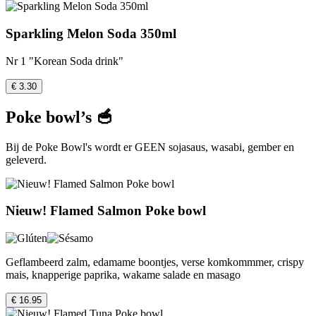
Sparkling Melon Soda 350ml
Nr 1 "Korean Soda drink"
€ 3.30
Poke bowl’s 🥣
Bij de Poke Bowl's wordt er GEEN sojasaus, wasabi, gember en
geleverd.
Nieuw! Flamed Salmon Poke bowl
Geflambeerd zalm, edamame boontjes, verse komkommmer, crispy
mais, knapperige paprika, wakame salade en masago
€ 16.95