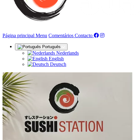
(actual)
Página principal
Menu
Comentários
Contacto
Português
Nederlands
English
Deutsch