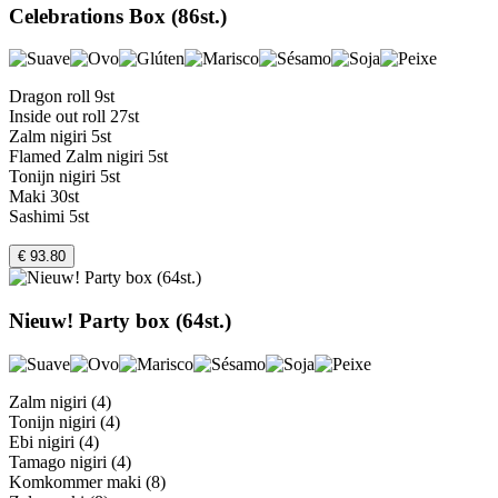
Celebrations Box (86st.)
Dragon roll 9st
Inside out roll 27st
Zalm nigiri 5st
Flamed Zalm nigiri 5st
Tonijn nigiri 5st
Maki 30st
Sashimi 5st
€ 93.80
Nieuw! Party box (64st.)
Zalm nigiri (4)
Tonijn nigiri (4)
Ebi nigiri (4)
Tamago nigiri (4)
Komkommer maki (8)