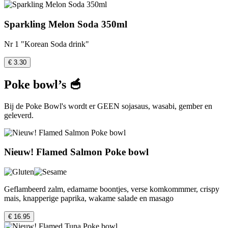
Sparkling Melon Soda 350ml
Nr 1 "Korean Soda drink"
€ 3.30
Poke bowl’s 🥣
Bij de Poke Bowl's wordt er GEEN sojasaus, wasabi, gember en
geleverd.
Nieuw! Flamed Salmon Poke bowl
Geflambeerd zalm, edamame boontjes, verse komkommmer, crispy
mais, knapperige paprika, wakame salade en masago
€ 16.95